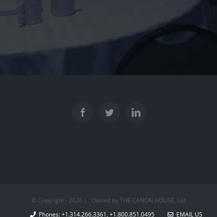
© Copyright -
2026 | Owned by THE CANON HOUSE, Ltd
Phones: +1.314.266.3361, +1.800.851.0495
EMAIL US