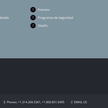
Premios
lizada
Programas de Seguridad
Diseño
Phones: +1.314.266.3361, +1.800.851.0495
EMAIL US