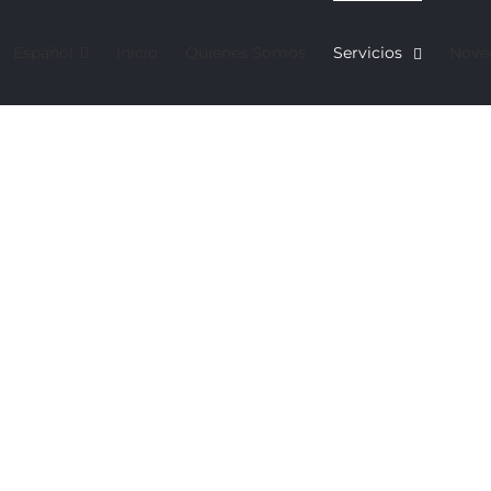
Español
Inicio
Quienes Somos
Servicios
Nove
ES
r dinero,
orrar tiempo.